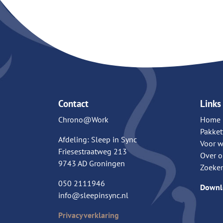
Contact
Links
Chrono@Work
Home
Pakket
Afdeling: Sleep in Sync
Voor w
Friesestraatweg 213
Over o
9743 AD Groningen
Zoeke
050 2111946
Downlo
info@sleepinsync.nl
Privacyverklaring