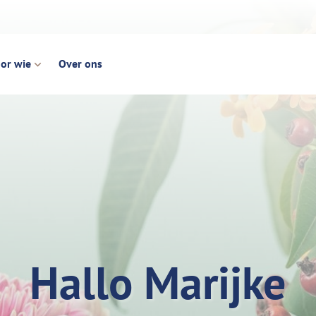
or wie
Over ons
Hallo Marijke