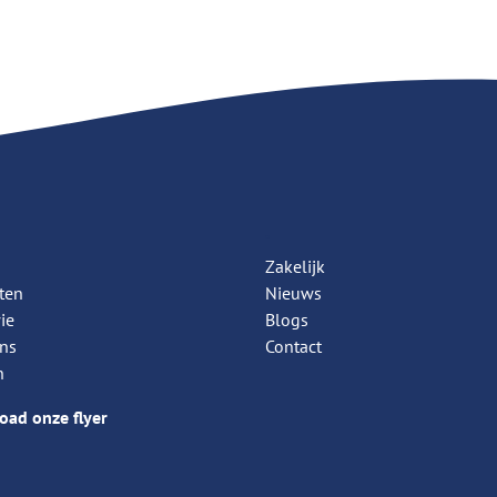
.
Zakelijk
ten
Nieuws
ie
Blogs
ns
Contact
n
ad onze flyer