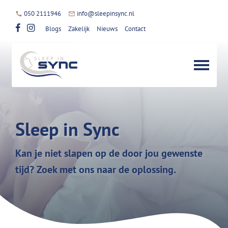
050 2111946
info@sleepinsync.nl
Blogs
Zakelijk
Nieuws
Contact
Sleep in Sync
Kan je niet slapen op de door jou gewenste
tijd? Zoek met ons naar de oplossing.