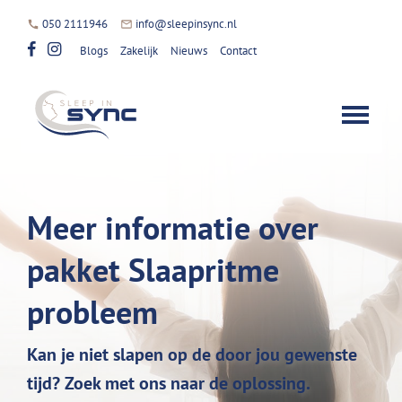
050 2111946
info@sleepinsync.nl
Blogs
Zakelijk
Nieuws
Contact
Meer informatie over
pakket Slaapritme
probleem
Kan je niet slapen op de door jou gewenste
tijd? Zoek met ons naar de oplossing.